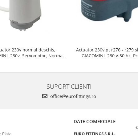
Actuator 230v pt r276 - r279 s
uator 230v normal deschis,
GIACOMINI, 230 v-50 hz, P
INI, 230v, Servomotor, Normal
rezistent si usor de mon
, Cablu 1 ml, Prindere clip clap
SUPORT CLIENTI
office@eurofittings.ro
DATE COMERCIALE
©
 Plata
EURO FITTINGS S.R.L.