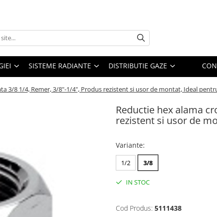
IEI
SISTEME RADIANTE
DISTRIBUTIE GAZE
CON
 3/8 1/4, Remer, 3/8"-1/4", Produs rezistent si usor de montat, Ideal pentru 
Reductie hex alama cro
rezistent si usor de mo
Variante
:
1/2
3/8
IN STOC
Cod Produs:
5111438