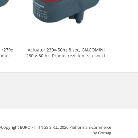
i r279d,
Actuator 230v-50hz 8 sec, GIACOMINI,
Actuator
rodus
230 v-50 hz, Produs rezistent si usor de
230v, Serv
tat
montat, Ideal pentru instalatii durabile
1 
Copyright EURO FITTINGS S.R.L. 2026
Platforma E-commerce
by Gomag