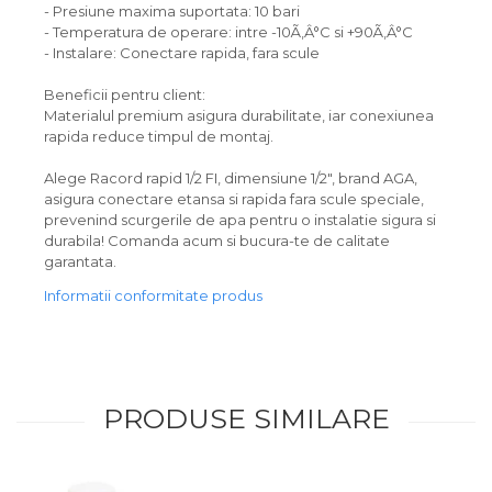
- Presiune maxima suportata: 10 bari
- Temperatura de operare: intre -10Ã‚Â°C si +90Ã‚Â°C
- Instalare: Conectare rapida, fara scule
Beneficii pentru client:
Materialul premium asigura durabilitate, iar conexiunea
rapida reduce timpul de montaj.
Alege Racord rapid 1/2 FI, dimensiune 1/2", brand AGA,
asigura conectare etansa si rapida fara scule speciale,
prevenind scurgerile de apa pentru o instalatie sigura si
durabila! Comanda acum si bucura-te de calitate
garantata.
Informatii conformitate produs
PRODUSE SIMILARE