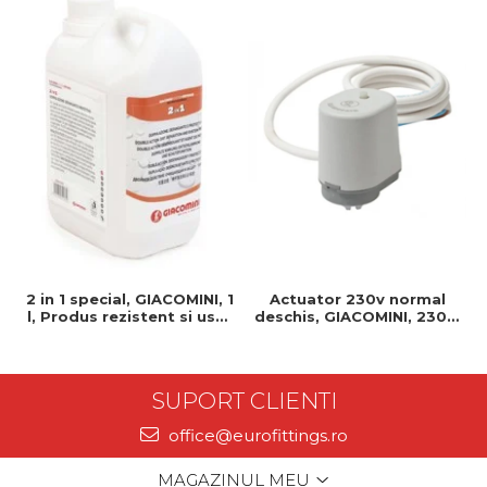
2 in 1 special, GIACOMINI, 1
Actuator 230v normal
l, Produs rezistent si usor
deschis, GIACOMINI, 230v,
de montat, Ideal pentru
Servomotor, Normal
instalatii durabile
deschis, Cablu 1 ml,
Prindere clip clap
SUPORT CLIENTI
office@eurofittings.ro
MAGAZINUL MEU