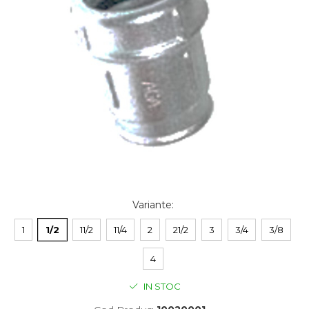
Variante
:
1
1/2
11/2
11/4
2
21/2
3
3/4
3/8
4
IN STOC