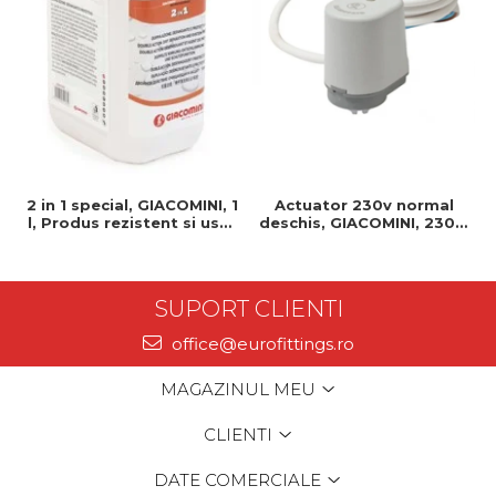
2 in 1 special, GIACOMINI, 1
Actuator 230v normal
l, Produs rezistent si usor
deschis, GIACOMINI, 230v,
de montat, Ideal pentru
Servomotor, Normal
instalatii durabile
deschis, Cablu 1 ml,
Prindere clip clap
SUPORT CLIENTI
office@eurofittings.ro
MAGAZINUL MEU
CLIENTI
DATE COMERCIALE