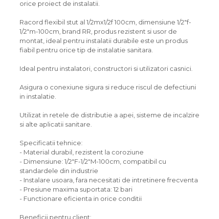
orice proiect de instalatii.
Racord flexibil stut al 1/2mx1/2f 100cm, dimensiune 1/2"f-
1/2"m-100cm, brand RR, produs rezistent si usor de
montat, ideal pentru instalatii durabile este un produs
fiabil pentru orice tip de instalatie sanitara.
Ideal pentru instalatori, constructori si utilizatori casnici.
Asigura o conexiune sigura si reduce riscul de defectiuni
in instalatie.
Utilizat in retele de distributie a apei, sisteme de incalzire
si alte aplicatii sanitare.
Specificatii tehnice:
- Material durabil, rezistent la coroziune
- Dimensiune: 1/2"F-1/2"M-100cm, compatibil cu
standardele din industrie
- Instalare usoara, fara necesitati de intretinere frecventa
- Presiune maxima suportata: 12 bari
- Functionare eficienta in orice conditii
Beneficii pentru client: