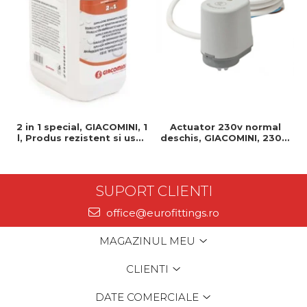
2 in 1 special, GIACOMINI, 1
Actuator 230v normal
l, Produs rezistent si usor
deschis, GIACOMINI, 230v,
de montat, Ideal pentru
Servomotor, Normal
instalatii durabile
deschis, Cablu 1 ml,
Prindere clip clap
SUPORT CLIENTI
office@eurofittings.ro
MAGAZINUL MEU
CLIENTI
DATE COMERCIALE