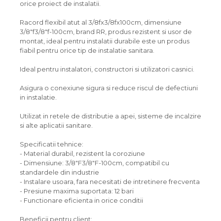
orice proiect de instalatii.
Racord flexibil atut al 3/8fx3/8fx100cm, dimensiune
3/8"f3/8"f-100cm, brand RR, produs rezistent si usor de
montat, ideal pentru instalatii durabile este un produs
fiabil pentru orice tip de instalatie sanitara.
Ideal pentru instalatori, constructori si utilizatori casnici.
Asigura o conexiune sigura si reduce riscul de defectiuni
in instalatie.
Utilizat in retele de distributie a apei, sisteme de incalzire
si alte aplicatii sanitare.
Specificatii tehnice:
- Material durabil, rezistent la coroziune
- Dimensiune: 3/8"F3/8"F-100cm, compatibil cu
standardele din industrie
- Instalare usoara, fara necesitati de intretinere frecventa
- Presiune maxima suportata: 12 bari
- Functionare eficienta in orice conditii
Beneficii pentru client: