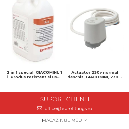
2 in 1 special, GIACOMINI, 1
Actuator 230v normal
l, Produs rezistent si usor
deschis, GIACOMINI, 230v,
de montat, Ideal pentru
Servomotor, Normal
instalatii durabile
deschis, Cablu 1 ml,
Prindere clip clap
SUPORT CLIENTI
office@eurofittings.ro
MAGAZINUL MEU