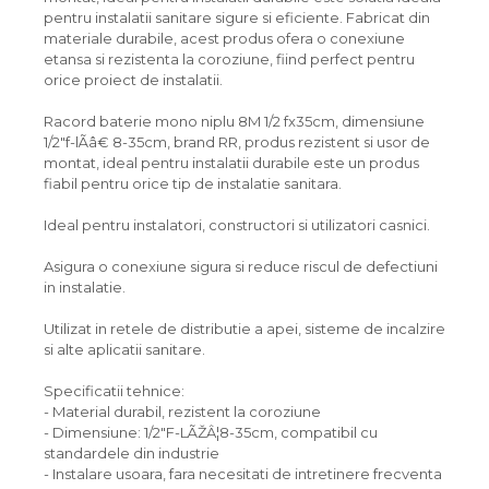
pentru instalatii sanitare sigure si eficiente. Fabricat din
materiale durabile, acest produs ofera o conexiune
etansa si rezistenta la coroziune, fiind perfect pentru
orice proiect de instalatii.
Racord baterie mono niplu 8M 1/2 fx35cm, dimensiune
1/2"f-lÃâ€ 8-35cm, brand RR, produs rezistent si usor de
montat, ideal pentru instalatii durabile este un produs
fiabil pentru orice tip de instalatie sanitara.
Ideal pentru instalatori, constructori si utilizatori casnici.
Asigura o conexiune sigura si reduce riscul de defectiuni
in instalatie.
Utilizat in retele de distributie a apei, sisteme de incalzire
si alte aplicatii sanitare.
Specificatii tehnice:
- Material durabil, rezistent la coroziune
- Dimensiune: 1/2"F-LÃŽÂ¦8-35cm, compatibil cu
standardele din industrie
- Instalare usoara, fara necesitati de intretinere frecventa