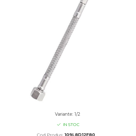
Variante
:
1/2
IN STOC
Cod Produs:
109L8D12F80