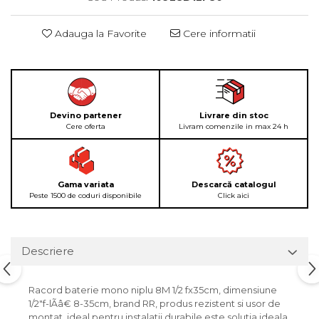
Adauga la Favorite
Cere informatii
Devino partener
Livrare din stoc
Cere oferta
Livram comenzile in max 24 h
Gama variata
Descarcă catalogul
Peste 1500 de coduri disponibile
Click aici
Descriere
Racord baterie mono niplu 8M 1/2 fx35cm, dimensiune
1/2"f-lÃâ€ 8-35cm, brand RR, produs rezistent si usor de
montat, ideal pentru instalatii durabile este solutia ideala