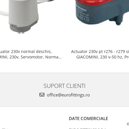
Actuator 230v pt r276 - r279 s
uator 230v normal deschis,
GIACOMINI, 230 v-50 hz, P
INI, 230v, Servomotor, Normal
rezistent si usor de mon
, Cablu 1 ml, Prindere clip clap
SUPORT CLIENTI
office@eurofittings.ro
DATE COMERCIALE
©