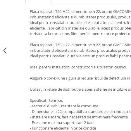
Placa reparatii T50-H22, dimensiune h 22, brand GIACOM
imbunatatind eficienta si durabilitatea produsului, produs 
ideal pentru instalatii durabile este solutia ideala pentru ins
eficiente. Fabricat din materiale durabile, acest produs of
rezistenta la coroziune, fiind perfect pentru orice proiect de
Placa reparatii T50-H22, dimensiune h 22, brand GIACOM
imbunatatind eficienta si durabilitatea produsului, produs 
ideal pentru instalatii durabile este un produs fiabil pentru 
Ideal pentru instalatori, constructori si utilizatori casnici.
Asigura o conexiune sigura si reduce riscul de defectiuni in 
Utilizat in retele de distributie a apei, sisteme de incalzire si
Specificatii tehnice:
- Material durabil, rezistent la coroziune
- Dimensiune: h 22, compatibil cu standardele din industri
- Instalare usoara, fara necesitati de intretinere frecventa
- Presiune maxima suportata: 12 bari
- Functionare eficienta in orice conditii