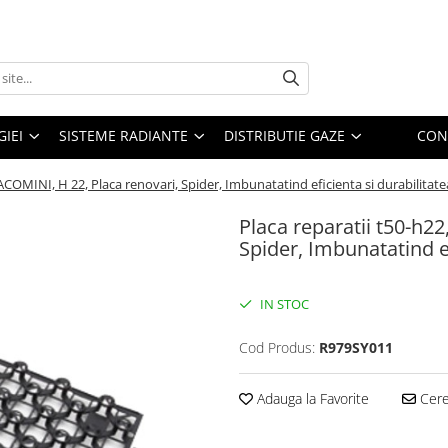
IEI
SISTEME RADIANTE
DISTRIBUTIE GAZE
CON
IACOMINI, H 22, Placa renovari, Spider, Imbunatatind eficienta si durabilitat
Placa reparatii t50-h2
Spider, Imbunatatind ef
IN STOC
Cod Produs:
R979SY011
Adauga la Favorite
Cere 