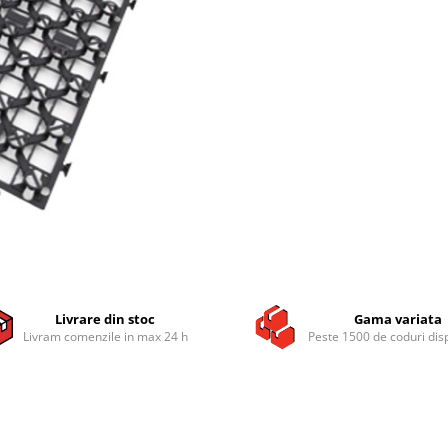
Livrare din stoc
Gama variata
Livram comenzile in max 24 h
Peste 1500 de coduri dis