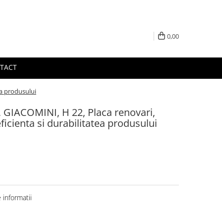
0,00
TACT
ea produsului
2, GIACOMINI, H 22, Placa renovari,
icienta si durabilitatea produsului
informatii