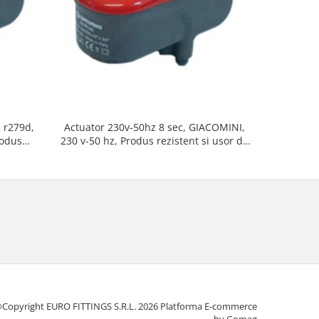
i r279d,
Actuator 230v-50hz 8 sec, GIACOMINI,
Actuator
rodus
230 v-50 hz, Produs rezistent si usor de
230v, Serv
tat
montat, Ideal pentru instalatii durabile
1 
Copyright EURO FITTINGS S.R.L. 2026
Platforma E-commerce
by Gomag