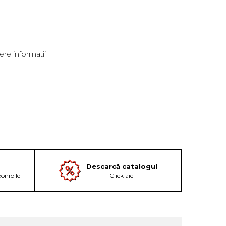
re informatii
Descarcă catalogul
ponibile
Click aici