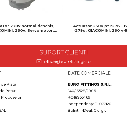
Actuator 230v pt r276 - r
ator 230v normal deschis,
r279d, GIACOMINI, 230 v-5
OMINI, 230v, Servomotor,
Produs rezistent si usor de
deschis, Cablu 1 ml, Prindere
clip clap
SUPORT CLIENTI
office@eurofittings.ro
I
DATE COMERCIALE
de Plata
EURO FITTINGS S.R.L.
 de Retur
J40/13528/2006
a Produselor
RO18955469
Independenței 1, 077120
SAL
Bolintin-Deal, Giurgiu