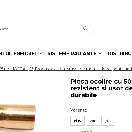
TUL ENERGIEI
SISTEME RADIANTE
DISTRIBU
5 i-e, HOFBAU, 15, Produs rezistent si usor de montat, Ideal pentru inst
Piesa ocolire cu 5
rezistent si usor d
durabile
Variante
:
Ø15
Ø18
Ø22