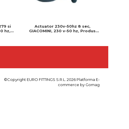
279 si
Actuator 230v-50hz 8 sec,
Actuator
0 hz,
GIACOMINI, 230 v-50 hz, Produs
230v, S
 montat
rezistent si usor de montat, Ideal
Cablu 
pentru instalatii durabile
©Copyright EURO FITTINGS S.R.L. 2026
Platforma E-
commerce by Gomag