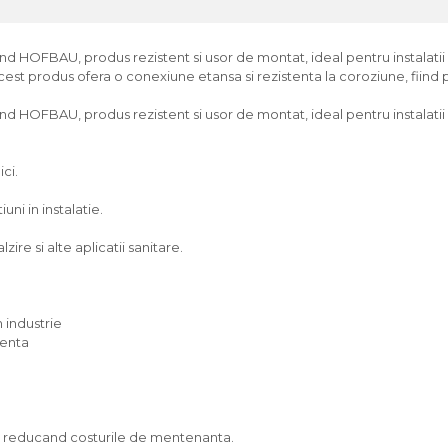
d HOFBAU, produs rezistent si usor de montat, ideal pentru instalatii du
acest produs ofera o conexiune etansa si rezistenta la coroziune, fiind p
d HOFBAU, produs rezistent si usor de montat, ideal pentru instalatii 
ici.
ni in instalatie.
zire si alte aplicatii sanitare.
 industrie
venta
g, reducand costurile de mentenanta.