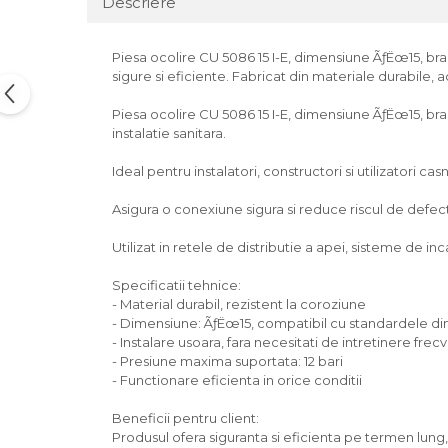
Descriere
Piesa ocolire CU 5086 15 I-E, dimensiune ÃƒËœ15, bran
sigure si eficiente. Fabricat din materiale durabile, 
Piesa ocolire CU 5086 15 I-E, dimensiune ÃƒËœ15, bran
instalatie sanitara.
Ideal pentru instalatori, constructori si utilizatori casn
Asigura o conexiune sigura si reduce riscul de defectiu
Utilizat in retele de distributie a apei, sisteme de incal
Specificatii tehnice:
- Material durabil, rezistent la coroziune
- Dimensiune: ÃƒËœ15, compatibil cu standardele din
- Instalare usoara, fara necesitati de intretinere frec
- Presiune maxima suportata: 12 bari
- Functionare eficienta in orice conditii
Beneficii pentru client:
Produsul ofera siguranta si eficienta pe termen lun