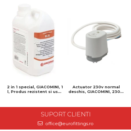
2 in 1 special, GIACOMINI, 1
Actuator 230v normal
l, Produs rezistent si usor
deschis, GIACOMINI, 230v,
de montat, Ideal pentru
Servomotor, Normal
instalatii durabile
deschis, Cablu 1 ml,
Prindere clip clap
SUPORT CLIENTI
office@eurofittings.ro