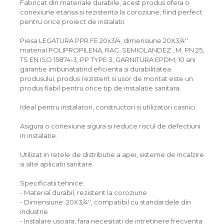
Fabricat din materiale durabile, acest produs ofera o
conexiune etansa si rezistenta la coroziune, fiind perfect
pentru orice proiect de instalatii.
Piesa LEGATURA PPR FE 20x3/4, dimensiune 20X3/4''
material POLIPROPILENA, RAC. SEMIOLANDEZ , M, PN 25,
TS EN ISO 15874-3, PP TYPE 3, GARNITURA EPDM, 10 ani
garantie imbunatatind eficienta si durabilitatea
produsului, produs rezistent si usor de montat este un
produs fiabil pentru orice tip de instalatie sanitara.
Ideal pentru instalatori, constructori si utilizatori casnici.
Asigura o conexiune sigura si reduce riscul de defectiuni
in instalatie.
Utilizat in retele de distributie a apei, sisteme de incalzire
si alte aplicatii sanitare.
Specificatii tehnice:
- Material durabil, rezistent la coroziune
- Dimensiune: 20X3/4'', compatibil cu standardele din
industrie
- Instalare usoara, fara necesitati de intretinere frecventa