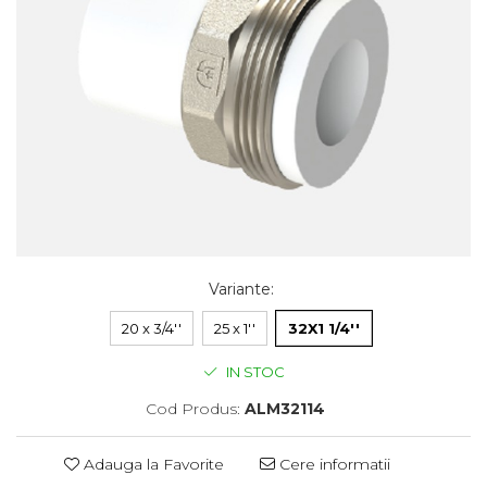
Variante
:
20 x 3/4''
25 x 1''
32X1 1/4''
IN STOC
Cod Produs:
ALM32114
Adauga la Favorite
Cere informatii