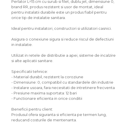
Perlator L=15 cm cu surub si filet, dublu jet, dimensiune 0,
brand RR, produs rezistent si usor de montat, ideal
pentru instalatii durabile este un produs fiabil pentru
orice tip de instalatie sanitara.
Ideal pentru instalatori, constructori si utilizatori casnici.
Asigura o conexiune sigura si reduce riscul de defectiuni
in instalatie.
Utilizat in retele de distributie a apei, sisteme de incalzire
si alte aplicatii sanitare.
Specificatii tehnice:
- Material durabil, rezistent la coroziune
- Dimensiune: 0, compatibil cu standardele din industrie
- Instalare usoara, fara necesitati de intretinere frecventa
- Presiune maxima suportata: 12 bari
- Functionare eficienta in orice conditii
Beneficii pentru client:
Produsul ofera siguranta si eficienta pe termen lung,
reducand costurile de mentenanta.