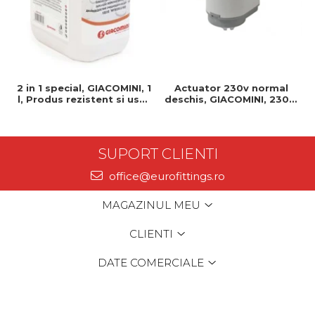
2 in 1 special, GIACOMINI, 1
Actuator 230v normal
l, Produs rezistent si usor
deschis, GIACOMINI, 230v,
de montat, Ideal pentru
Servomotor, Normal
instalatii durabile
deschis, Cablu 1 ml,
Prindere clip clap
SUPORT CLIENTI
office@eurofittings.ro
MAGAZINUL MEU
CLIENTI
DATE COMERCIALE