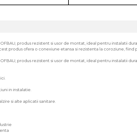
FBAU, produs rezistent si usor de montat, ideal pentru instalatii durabi
acest produs ofera o conexiune etansa si rezistenta la coroziune, fiind p
OFBAU, produs rezistent si usor de montat, ideal pentru instalatii dura
ici.
ni in instalatie.
zire si alte aplicatii sanitare.
dustrie
venta