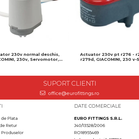
Actuator 230v pt r276 - r
ator 230v normal deschis,
r279d, GIACOMINI, 230 v-5
OMINI, 230v, Servomotor,
Produs rezistent si usor de
deschis, Cablu 1 ml, Prindere
clip clap
SUPORT CLIENTI
office@eurofittings.ro
I
DATE COMERCIALE
de Plata
EURO FITTINGS S.R.L.
 de Retur
J40/13528/2006
a Produselor
RO18955469