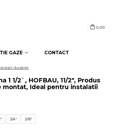
0,00
TIE GAZE
CONTACT
talatii durabile
a 1 1/2`, HOFBAU, 11/2", Produs
e montat, Ideal pentru instalatii
2"
3/4"
3/8"