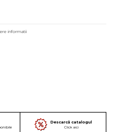
re informatii
Descarcă catalogul
ponibile
Click aici