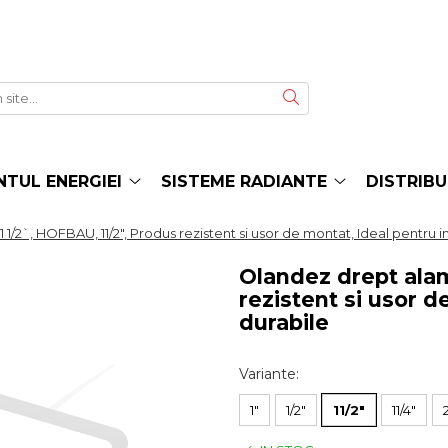
TUL ENERGIEI
SISTEME RADIANTE
DISTRIBU
1/2`, HOFBAU, 11/2", Produs rezistent si usor de montat, Ideal pentru ins
Olandez drept alam
rezistent si usor d
durabile
Variante
:
1"
1/2"
11/2"
11/4"