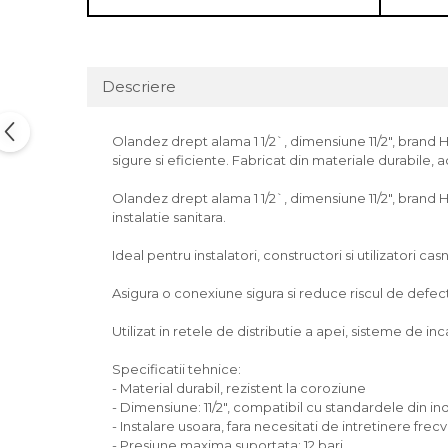
Descriere
Olandez drept alama 1 1/2`, dimensiune 11/2", brand HO
sigure si eficiente. Fabricat din materiale durabile, 
Olandez drept alama 1 1/2`, dimensiune 11/2", brand H
instalatie sanitara.
Ideal pentru instalatori, constructori si utilizatori casn
Asigura o conexiune sigura si reduce riscul de defectiu
Utilizat in retele de distributie a apei, sisteme de incal
Specificatii tehnice:
- Material durabil, rezistent la coroziune
- Dimensiune: 11/2", compatibil cu standardele din in
- Instalare usoara, fara necesitati de intretinere frec
- Presiune maxima suportata: 12 bari