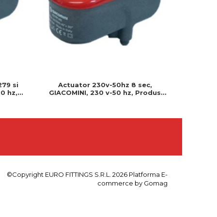
279 si
Actuator 230v-50hz 8 sec,
Actuator
0 hz,
GIACOMINI, 230 v-50 hz, Produs
230v, S
 montat
rezistent si usor de montat, Ideal
Cablu 
pentru instalatii durabile
©Copyright EURO FITTINGS S.R.L. 2026
Platforma E-
commerce by Gomag