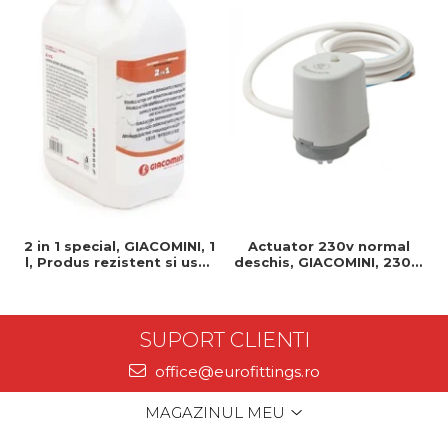
2 in 1 special, GIACOMINI, 1
Actuator 230v normal
l, Produs rezistent si usor
deschis, GIACOMINI, 230v,
de montat, Ideal pentru
Servomotor, Normal
instalatii durabile
deschis, Cablu 1 ml,
Prindere clip clap
SUPORT CLIENTI
office@eurofittings.ro
MAGAZINUL MEU