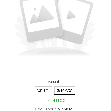
Variante
:
1/2"-3/4"
3/8"-1/2"
IN STOC
Cod Produs:
5153812