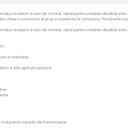
dus rezistent si usor de montat, ideal pentru instalatii durabile este so
us ofera o conexiune etansa si rezistenta la coroziune, fiind perfect pe
odus rezistent si usor de montat, ideal pentru instalatii durabile este 
ici.
ni in instalatie.
zire si alte aplicatii sanitare.
trie
venta
g, reducand costurile de mentenanta.