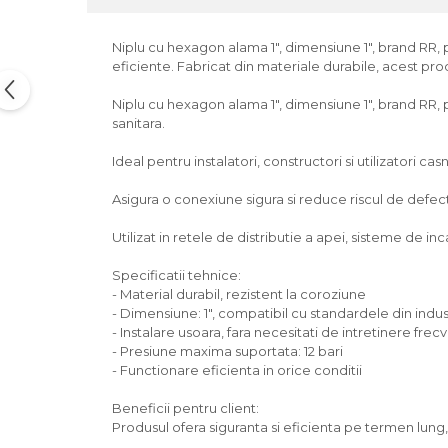
Niplu cu hexagon alama 1", dimensiune 1", brand RR, pro
eficiente. Fabricat din materiale durabile, acest prod
Niplu cu hexagon alama 1", dimensiune 1", brand RR, pr
sanitara.
Ideal pentru instalatori, constructori si utilizatori casn
Asigura o conexiune sigura si reduce riscul de defectiu
Utilizat in retele de distributie a apei, sisteme de incal
Specificatii tehnice:
- Material durabil, rezistent la coroziune
- Dimensiune: 1", compatibil cu standardele din indus
- Instalare usoara, fara necesitati de intretinere frec
- Presiune maxima suportata: 12 bari
- Functionare eficienta in orice conditii
Beneficii pentru client:
Produsul ofera siguranta si eficienta pe termen lun