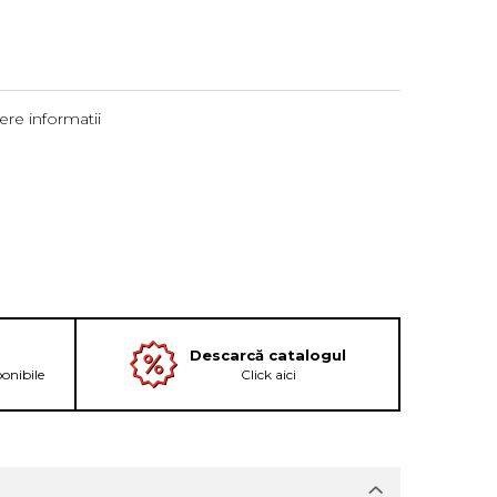
re informatii
Descarcă catalogul
ponibile
Click aici