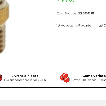
IN STOC
Cod Produs:
520OG10
Adauga la Favorite
Ce
Livrare din stoc
Gama variata
Livram comenzile in max 24 h
Peste 1500 de coduri dis