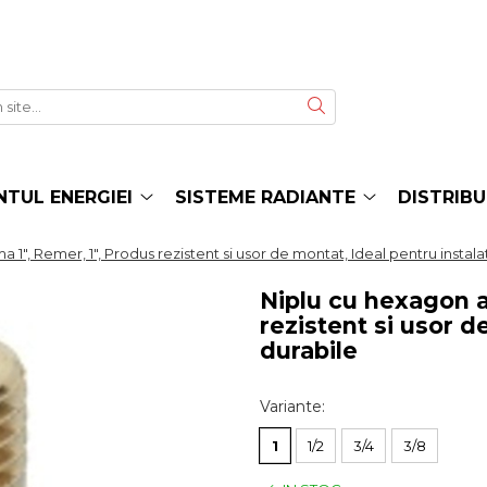
TUL ENERGIEI
SISTEME RADIANTE
DISTRIBU
 1", Remer, 1", Produs rezistent si usor de montat, Ideal pentru instalat
Niplu cu hexagon a
rezistent si usor d
durabile
Variante
:
1
1/2
3/4
3/8