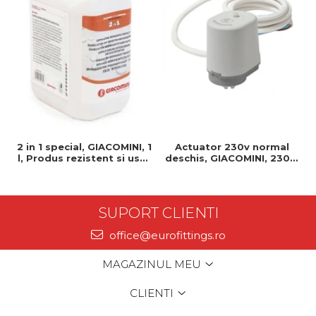
2 in 1 special, GIACOMINI, 1
Actuator 230v normal
l, Produs rezistent si usor
deschis, GIACOMINI, 230v,
de montat, Ideal pentru
Servomotor, Normal
instalatii durabile
deschis, Cablu 1 ml,
Prindere clip clap
SUPORT CLIENTI
office@eurofittings.ro
MAGAZINUL MEU
CLIENTI