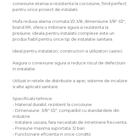
conexiune etansa si rezistenta la coroziune, fiind perfect
pentru orice proiect de instalatii.
Mufa redusa alama cromata 1/2 3/8, dimensiune 3/8"-1/2",
brand RR, ofera o imbinare sigura si rezistenta la
presiune, ideala pentru instalatii complexe este un
produs fiabil pentru orice tip de instalatie sanitara.
Ideal pentru instalatori, constructori si utilizatori casnici.
Asigura o conexiune sigura si reduce riscul de defectiuni
in instalatie.
Utilizat in retele de distributie a apei, sisteme de incalzire
si alte aplicatii sanitare.
Specificatii tehnice:
- Material durabil, rezistent la coroziune
- Dimensiune: 3/8"-1/2", compatibil cu standardele din
industrie
- Instalare usoara, fara necesitati de intretinere frecventa
- Presiune maxima suportata: 12 bari
- Functionare eficienta in orice conditii