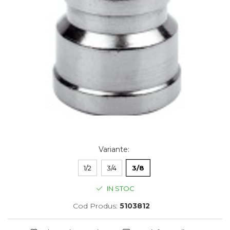
Variante
:
1/2
3/4
3/8
IN STOC
Cod Produs:
5103812