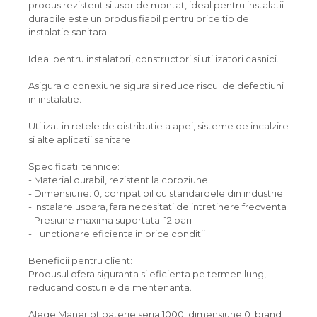
produs rezistent si usor de montat, ideal pentru instalatii
durabile este un produs fiabil pentru orice tip de
instalatie sanitara.
Ideal pentru instalatori, constructori si utilizatori casnici.
Asigura o conexiune sigura si reduce riscul de defectiuni
in instalatie.
Utilizat in retele de distributie a apei, sisteme de incalzire
si alte aplicatii sanitare.
Specificatii tehnice:
- Material durabil, rezistent la coroziune
- Dimensiune: 0, compatibil cu standardele din industrie
- Instalare usoara, fara necesitati de intretinere frecventa
- Presiune maxima suportata: 12 bari
- Functionare eficienta in orice conditii
Beneficii pentru client:
Produsul ofera siguranta si eficienta pe termen lung,
reducand costurile de mentenanta.
Alege Maner pt baterie seria 1000, dimensiune 0, brand