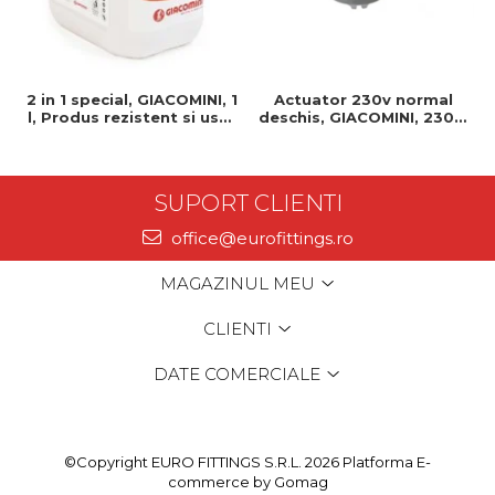
2 in 1 special, GIACOMINI, 1
Actuator 230v normal
l, Produs rezistent si usor
deschis, GIACOMINI, 230v,
de montat, Ideal pentru
Servomotor, Normal
instalatii durabile
deschis, Cablu 1 ml,
Prindere clip clap
SUPORT CLIENTI
office@eurofittings.ro
MAGAZINUL MEU
CLIENTI
DATE COMERCIALE
©Copyright EURO FITTINGS S.R.L. 2026
Platforma E-
commerce by Gomag