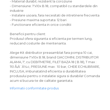
- Material durabil, rezistent la coroziune
- Dimensiune: 1"x10x B.18, compatibil cu standardele din
industrie
- Instalare usoara, fara necesitati de intretinere frecventa
- Presiune maxima suportata: 12 bari
- Functionare eficienta in orice conditii
Beneficii pentru client:
Produsul ofera siguranta si eficienta pe termen lung,
reducand costurile de mentenanta.
Alege Kit distribuitor preasamblat fara pompa 10 cai,
dimensiune 1"x10x B.18, brand GIACOMINI, DISTRIBUITOR
ALAMA, 1", cu DEBITMETRE, FILET BAZA 18 ( B.18), T max :
110 Ã¡Â´Â¼c, PRESIUNE max : 10 bar, CHEIE ECHILIBRARE,
INCLUSA, imbunatatind eficienta si durabilitatea
produsului pentru o instalatie sigura si durabila! Comanda
acum si bucura-te de calitate garantata.
Informatii conformitate produs