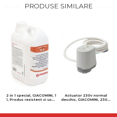
PRODUSE SIMILARE
2 in 1 special, GIACOMINI, 1
Actuator 230v normal
l, Produs rezistent si usor
deschis, GIACOMINI, 230v,
de montat, Ideal pentru
Servomotor, Normal
instalatii durabile
deschis, Cablu 1 ml,
Prindere clip clap