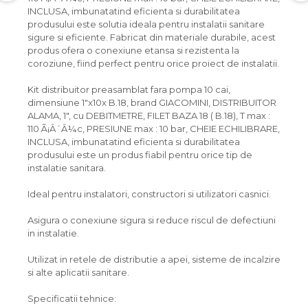
INCLUSA, imbunatatind eficienta si durabilitatea
produsului este solutia ideala pentru instalatii sanitare
sigure si eficiente. Fabricat din materiale durabile, acest
produs ofera o conexiune etansa si rezistenta la
coroziune, fiind perfect pentru orice proiect de instalatii.
Kit distribuitor preasamblat fara pompa 10 cai,
dimensiune 1"x10x B.18, brand GIACOMINI, DISTRIBUITOR
ALAMA, 1", cu DEBITMETRE, FILET BAZA 18 ( B.18), T max :
110 Ã¡Â´Â¼c, PRESIUNE max : 10 bar, CHEIE ECHILIBRARE,
INCLUSA, imbunatatind eficienta si durabilitatea
produsului este un produs fiabil pentru orice tip de
instalatie sanitara.
Ideal pentru instalatori, constructori si utilizatori casnici.
Asigura o conexiune sigura si reduce riscul de defectiuni
in instalatie.
Utilizat in retele de distributie a apei, sisteme de incalzire
si alte aplicatii sanitare.
Specificatii tehnice: