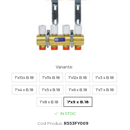
Variante
:
1"x10x B.18
1"x11x B.18
1"x12x B.18
1"x3 x B.18
1"x4 x B.18
1"x5 x B.18
1"x6 x B.18
1"x7 x B.18
1"x8 x B.18
1"x9 x B.18
IN STOC
Cod Produs:
R553FY009