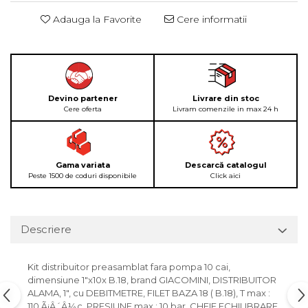
Adauga la Favorite
Cere informatii
Devino partener
Livrare din stoc
Cere oferta
Livram comenzile in max 24 h
Gama variata
Descarcă catalogul
Peste 1500 de coduri disponibile
Click aici
Descriere
Kit distribuitor preasamblat fara pompa 10 cai,
dimensiune 1"x10x B.18, brand GIACOMINI, DISTRIBUITOR
ALAMA, 1", cu DEBITMETRE, FILET BAZA 18 ( B.18), T max :
110 Ã¡Â´Â¼c, PRESIUNE max : 10 bar, CHEIE ECHILIBRARE,