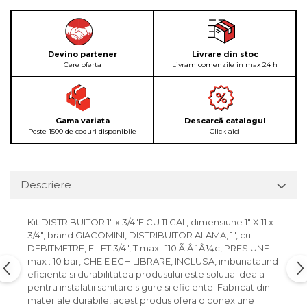
Devino partener
Livrare din stoc
Cere oferta
Livram comenzile in max 24 h
Gama variata
Descarcă catalogul
Peste 1500 de coduri disponibile
Click aici
Descriere
Kit DISTRIBUITOR 1" x 3/4"E CU 11 CAI , dimensiune 1" X 11 x
3/4", brand GIACOMINI, DISTRIBUITOR ALAMA, 1", cu
DEBITMETRE, FILET 3/4", T max : 110 Ã¡Â´Â¼c, PRESIUNE
max : 10 bar, CHEIE ECHILIBRARE, INCLUSA, imbunatatind
eficienta si durabilitatea produsului este solutia ideala
pentru instalatii sanitare sigure si eficiente. Fabricat din
materiale durabile, acest produs ofera o conexiune