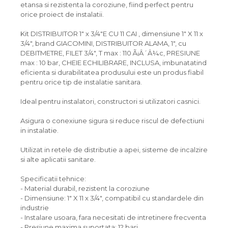
etansa si rezistenta la coroziune, fiind perfect pentru
orice proiect de instalatii.
Kit DISTRIBUITOR 1" x 3/4"E CU 11 CAI , dimensiune 1" X 11 x
3/4", brand GIACOMINI, DISTRIBUITOR ALAMA, 1", cu
DEBITMETRE, FILET 3/4", T max : 110 Ã¡Â´Â¼c, PRESIUNE
max : 10 bar, CHEIE ECHILIBRARE, INCLUSA, imbunatatind
eficienta si durabilitatea produsului este un produs fiabil
pentru orice tip de instalatie sanitara.
Ideal pentru instalatori, constructori si utilizatori casnici.
Asigura o conexiune sigura si reduce riscul de defectiuni
in instalatie.
Utilizat in retele de distributie a apei, sisteme de incalzire
si alte aplicatii sanitare.
Specificatii tehnice:
- Material durabil, rezistent la coroziune
- Dimensiune: 1" X 11 x 3/4", compatibil cu standardele din
industrie
- Instalare usoara, fara necesitati de intretinere frecventa
- Presiune maxima suportata: 12 bari