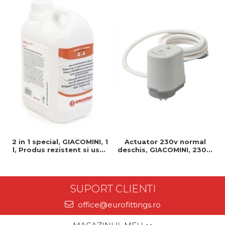
2 in 1 special, GIACOMINI, 1
Actuator 230v normal
l, Produs rezistent si usor
deschis, GIACOMINI, 230v,
de montat, Ideal pentru
Servomotor, Normal
instalatii durabile
deschis, Cablu 1 ml,
Prindere clip clap
SUPORT CLIENTI
office@eurofittings.ro