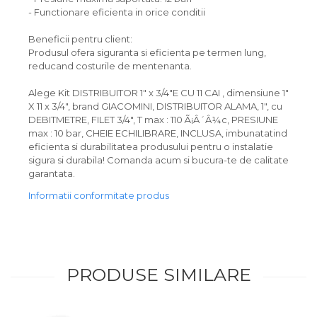
- Functionare eficienta in orice conditii
Beneficii pentru client:
Produsul ofera siguranta si eficienta pe termen lung,
reducand costurile de mentenanta.
Alege Kit DISTRIBUITOR 1" x 3/4"E CU 11 CAI , dimensiune 1"
X 11 x 3/4", brand GIACOMINI, DISTRIBUITOR ALAMA, 1", cu
DEBITMETRE, FILET 3/4", T max : 110 Ã¡Â´Â¼c, PRESIUNE
max : 10 bar, CHEIE ECHILIBRARE, INCLUSA, imbunatatind
eficienta si durabilitatea produsului pentru o instalatie
sigura si durabila! Comanda acum si bucura-te de calitate
garantata.
Informatii conformitate produs
PRODUSE SIMILARE