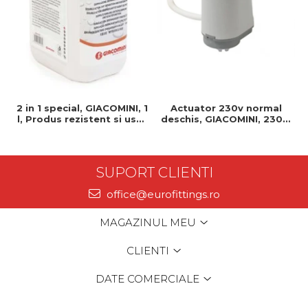
2 in 1 special, GIACOMINI, 1
Actuator 230v normal
l, Produs rezistent si usor
deschis, GIACOMINI, 230v,
de montat, Ideal pentru
Servomotor, Normal
instalatii durabile
deschis, Cablu 1 ml,
Prindere clip clap
SUPORT CLIENTI
office@eurofittings.ro
MAGAZINUL MEU
CLIENTI
DATE COMERCIALE