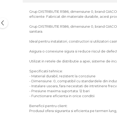
Grup DISTRIBUTIE R586, dimensiune 0, brand GIACOMINI,
eficiente. Fabricat din materiale durabile, acest prod
Grup DISTRIBUTIE R586, dimensiune 0, brand GIACOMINI,
sanitara.
Ideal pentru instalatori, constructori si utilizatori casn
Asigura o conexiune sigura si reduce riscul de defectiu
Utilizat in retele de distributie a apei, sisteme de incal
Specificatii tehnice:
- Material durabil, rezistent la coroziune
- Dimensiune: 0, compatibil cu standardele din indus
- Instalare usoara, fara necesitati de intretinere frec
- Presiune maxima suportata: 12 bari
- Functionare eficienta in orice conditii
Beneficii pentru client:
Produsul ofera siguranta si eficienta pe termen lun