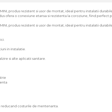
 produs rezistent si usor de montat, ideal pentru instalatii durabile es
us ofera o conexiune etansa si rezistenta la coroziune, fiind perfect pe
 produs rezistent si usor de montat, ideal pentru instalatii durabile 
ici.
ni in instalatie.
zire si alte aplicatii sanitare.
trie
venta
g, reducand costurile de mentenanta.