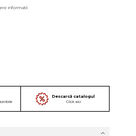
re informatii
Descarcă catalogul
ponibile
Click aici