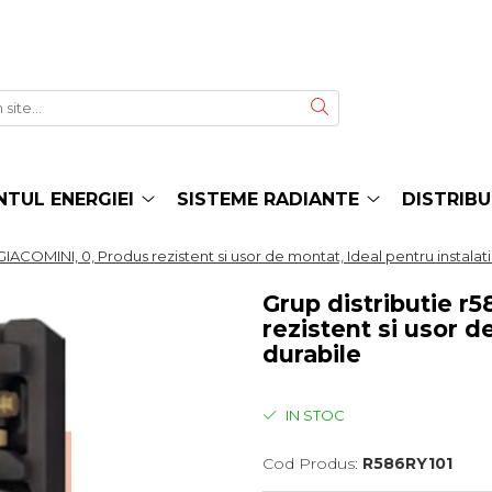
TUL ENERGIEI
SISTEME RADIANTE
DISTRIBU
GIACOMINI, 0, Produs rezistent si usor de montat, Ideal pentru instalati
Grup distributie r
rezistent si usor d
durabile
IN STOC
Cod Produs:
R586RY101