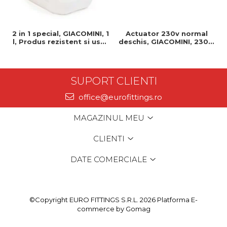
2 in 1 special, GIACOMINI, 1
Actuator 230v normal
l, Produs rezistent si usor
deschis, GIACOMINI, 230v,
de montat, Ideal pentru
Servomotor, Normal
instalatii durabile
deschis, Cablu 1 ml,
Prindere clip clap
SUPORT CLIENTI
office@eurofittings.ro
MAGAZINUL MEU
CLIENTI
DATE COMERCIALE
©Copyright EURO FITTINGS S.R.L. 2026
Platforma E-
commerce by Gomag