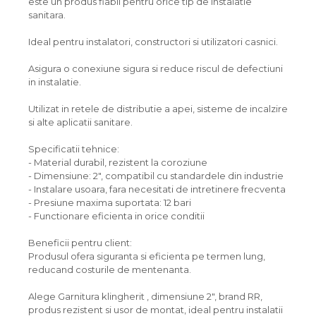
este un produs fiabil pentru orice tip de instalatie
sanitara.
Ideal pentru instalatori, constructori si utilizatori casnici.
Asigura o conexiune sigura si reduce riscul de defectiuni
in instalatie.
Utilizat in retele de distributie a apei, sisteme de incalzire
si alte aplicatii sanitare.
Specificatii tehnice:
- Material durabil, rezistent la coroziune
- Dimensiune: 2", compatibil cu standardele din industrie
- Instalare usoara, fara necesitati de intretinere frecventa
- Presiune maxima suportata: 12 bari
- Functionare eficienta in orice conditii
Beneficii pentru client:
Produsul ofera siguranta si eficienta pe termen lung,
reducand costurile de mentenanta.
Alege Garnitura klingherit , dimensiune 2", brand RR,
produs rezistent si usor de montat, ideal pentru instalatii