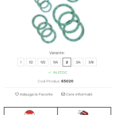
Variante
:
1
1/2
11/2
11/4
2
3/4
3/8
IN STOC
Cod Produs:
65020
Adauga la Favorite
Cere informatii