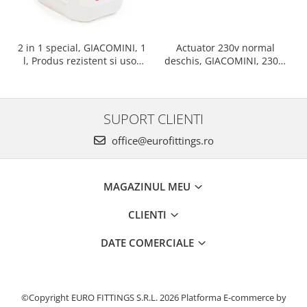
Actuator 230v normal
2 in 1 special, GIACOMINI, 1
deschis, GIACOMINI, 230v,
l, Produs rezistent si usor
Servomotor, Normal
de montat, Ideal pentru
deschis, Cablu 1 ml,
instalatii durabile
Prindere clip clap
SUPORT CLIENTI
office@eurofittings.ro
MAGAZINUL MEU
CLIENTI
DATE COMERCIALE
©Copyright EURO FITTINGS S.R.L. 2026
Platforma E-commerce by