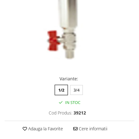
Variante
:
1/2
3/4
IN STOC
Cod Produs:
39212
Adauga la Favorite
Cere informatii