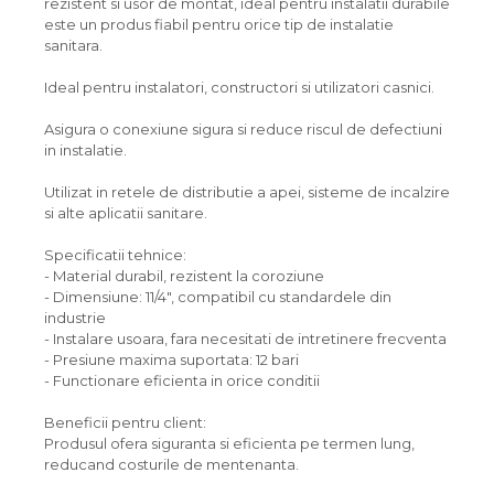
rezistent si usor de montat, ideal pentru instalatii durabile
este un produs fiabil pentru orice tip de instalatie
sanitara.
Ideal pentru instalatori, constructori si utilizatori casnici.
Asigura o conexiune sigura si reduce riscul de defectiuni
in instalatie.
Utilizat in retele de distributie a apei, sisteme de incalzire
si alte aplicatii sanitare.
Specificatii tehnice:
- Material durabil, rezistent la coroziune
- Dimensiune: 11/4", compatibil cu standardele din
industrie
- Instalare usoara, fara necesitati de intretinere frecventa
- Presiune maxima suportata: 12 bari
- Functionare eficienta in orice conditii
Beneficii pentru client:
Produsul ofera siguranta si eficienta pe termen lung,
reducand costurile de mentenanta.