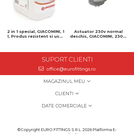
2 in 1 special, GIACOMINI, 1
Actuator 230v normal
l, Produs rezistent si usor
deschis, GIACOMINI, 230v,
de montat, Ideal pentru
Servomotor, Normal
instalatii durabile
deschis, Cablu 1 ml,
Prindere clip clap
SUPORT CLIENTI
office@eurofittings.ro
MAGAZINUL MEU
CLIENTI
DATE COMERCIALE
©Copyright EURO FITTINGS S.R.L. 2026
Platforma E-