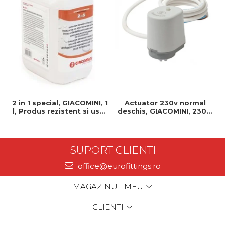
2 in 1 special, GIACOMINI, 1
Actuator 230v normal
l, Produs rezistent si usor
deschis, GIACOMINI, 230v,
de montat, Ideal pentru
Servomotor, Normal
instalatii durabile
deschis, Cablu 1 ml,
Prindere clip clap
SUPORT CLIENTI
office@eurofittings.ro
MAGAZINUL MEU
CLIENTI