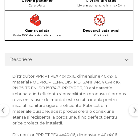
Devino partener
Livrare din stoc
Cere oferta
Livram comenzile in max 24 h
Gama variata
Descarcă catalogul
Peste 1500 de coduri disponibile
Click aici
Descriere
Distribuitor PPR PT PEX 4x40x16, dimensiune 40x4x16
material POLIPROPILENA, DISTRIB. SANITAR, 4 CAI x 16,
PN 25, TS EN ISO 15874-3, PP TYPE 3, 10 ani garantie
imbunatatind eficienta si durabilitatea produsului, produs
rezistent si usor de montat este solutia ideala pentru
instalatii sanitare sigure si eficiente. Fabricat din
materiale durabile, acest produs ofera o conexiune
etansa si rezistenta la coroziune, fiind perfect pentru
orice proiect de instalatii.
Distribuitor PPR PT PEX 4x40x16, dimensiune 40x4x16