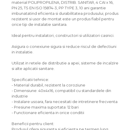
material POLIPROPILENA, DISTRIB. SANITAR, 4 CAI x 16,
PN 25, TS EN ISO 15874-3, PP TYPE 3, 10 ani garantie
imbunatatind eficienta si durabilitatea produsului, produs
rezistent si usor de montat este un produs fiabil pentru
orice tip de instalatie sanitara.
Ideal pentru instalatori, constructori si utilizatori casnici.
Asigura o conexiune sigura si reduce riscul de defectiuni
in instalatie.
Utilizat in retele de distributie a apei, sisteme de incalzire
si alte aplicatii sanitare.
Specificatii tehnice:
- Material durabil, rezistent la coroziune
- Dimensiune: 40x4x16, compatibil cu standardele din
industrie
- Instalare usoara, fara necesitati de intretinere frecventa
- Presiune maxima suportata: 12 bari
- Functionare eficienta in orice conditii
Beneficii pentru client:
Produsul ofera siguranta si eficienta pe termen lung,