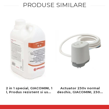
PRODUSE SIMILARE
2 in 1 special, GIACOMINI, 1
Actuator 230v normal
l, Produs rezistent si usor
deschis, GIACOMINI, 230v,
de montat, Ideal pentru
Servomotor, Normal
instalatii durabile
deschis, Cablu 1 ml,
Prindere clip clap