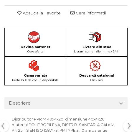
Adauga la Favorite
Cere informatii
Devino partener
Livrare din stoc
Cere oferta
Livram comenzile in max 24 h
Gama variata
Descarcă catalogul
Peste 1500 de coduri disponibile
Click aici
Descriere
Distribuitor PPR M 40x4x20, dimensiune 40x4x20
material POLIPROPILENA, DISTRIB. SANITAR, 4 CAI x M,
PN 25, TS EN ISO 15874-3, PP TYPE 3, 10 ani garantie