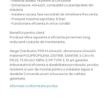
- Material durabil, rezistent la coroziune
- Dimensiune: 40x4x20, compatibil cu standardele din
industrie
- Instalare usoara, fara necesitati de intretinere frecventa
- Presiune maxima suportata: 12 bari
- Functionare eficienta in orice conditii
Beneficii pentru client:
Produsul ofera siguranta si eficienta pe termen lung,
reducand costurile de mentenanta.
Alege Distribuitor PPR M 40x4x20, dimensiune 40x4x20
material POLIPROPILENA, DISTRIB. SANITAR, 4 CAI x M,
PN 25, TS EN ISO 15874-3, PP TYPE 3, 10 ani garantie
imbunatatind eficienta si durabilitatea produsului, produs
rezistent si usor de montat pentru o instalatie sigura si
durabila! Comanda acum si bucura-te de calitate
garantata.
Informatii conformitate produs