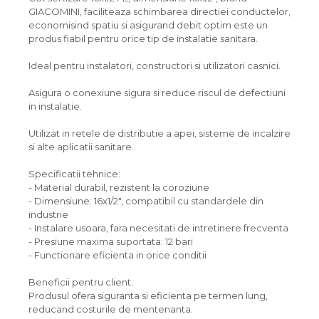
GIACOMINI, faciliteaza schimbarea directiei conductelor,
economisind spatiu si asigurand debit optim este un
produs fiabil pentru orice tip de instalatie sanitara.
Ideal pentru instalatori, constructori si utilizatori casnici.
Asigura o conexiune sigura si reduce riscul de defectiuni
in instalatie.
Utilizat in retele de distributie a apei, sisteme de incalzire
si alte aplicatii sanitare.
Specificatii tehnice:
- Material durabil, rezistent la coroziune
- Dimensiune: 16x1/2", compatibil cu standardele din
industrie
- Instalare usoara, fara necesitati de intretinere frecventa
- Presiune maxima suportata: 12 bari
- Functionare eficienta in orice conditii
Beneficii pentru client:
Produsul ofera siguranta si eficienta pe termen lung,
reducand costurile de mentenanta.