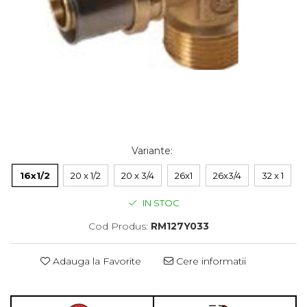
Variante
:
16x1/2
20 x 1/2
20 x 3/4
26x1
26x3/4
32 x 1
IN STOC
Cod Produs:
RM127Y033
Adauga la Favorite
Cere informatii