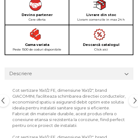
Devino partener
Livrare din stoc
Cere oferta
Livram comenzile in max 24 h
Gama variata
Descarcă catalogul
Peste 1500 de coduri disponibile
Click aici
Descriere
Cot sertizare 16x1/2 FE, dimensiune 16x1/2", brand
GIACOMINI, faciliteaza schimbarea directiei conductelor,
economisind spatiu si asigurand debit optim este solutia
ideala pentru instalatii sanitare sigure si eficiente.
Fabricat din materiale durabile, acest produs ofera o
conexiune etansa si rezistenta la coroziune, fiind perfect
pentru orice proiect de instalatii.
Cot sertizare 16x1/2 FE, dimensiune 16x1/2", brand