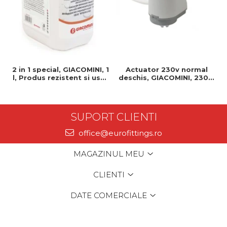
2 in 1 special, GIACOMINI, 1
Actuator 230v normal
l, Produs rezistent si usor
deschis, GIACOMINI, 230v,
de montat, Ideal pentru
Servomotor, Normal
instalatii durabile
deschis, Cablu 1 ml,
Prindere clip clap
SUPORT CLIENTI
office@eurofittings.ro
MAGAZINUL MEU
CLIENTI
DATE COMERCIALE