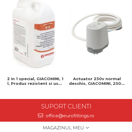
2 in 1 special, GIACOMINI, 1
Actuator 230v normal
l, Produs rezistent si usor
deschis, GIACOMINI, 230v,
de montat, Ideal pentru
Servomotor, Normal
instalatii durabile
deschis, Cablu 1 ml,
Prindere clip clap
SUPORT CLIENTI
office@eurofittings.ro
MAGAZINUL MEU