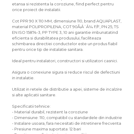
etansa si rezistenta la coroziune, fiind perfect pentru
orice proiect de instalatii.
Cot PPR 90 X 110 MM, dimensiune 110, brand AQUAPLAST,
material POLIPROPILENA, COT 90Ã¡Â´Â¼ F/F, PN 25, TS
EN ISO 15874-3, PP TYPE 3, 10 ani garantie imbunatatind
eficienta si durabilitatea produsului, faciliteaza
schimbarea directiei conductelor este un produs fiabil
pentru orice tip de instalatie sanitara.
Ideal pentru instalatori, constructori si utilizatori casnici.
Asigura o conexiune sigura si reduce riscul de defectiuni
in instalatie.
Utilizat in retele de distributie a apei, sisteme de incalzire
si alte aplicatii sanitare.
Specificatii tehnice:
- Material durabil, rezistent la coroziune
- Dimensiune: 110, compatibil cu standardele din industrie
- Instalare usoara, fara necesitati de intretinere frecventa
- Presiune maxima suportata: 12 bari