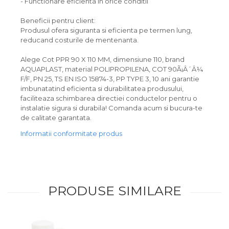
- Functionare eficienta in orice conditii
Beneficii pentru client:
Produsul ofera siguranta si eficienta pe termen lung,
reducand costurile de mentenanta.
Alege Cot PPR 90 X 110 MM, dimensiune 110, brand
AQUAPLAST, material POLIPROPILENA, COT 90Ã¡Â´Â¼
F/F, PN 25, TS EN ISO 15874-3, PP TYPE 3, 10 ani garantie
imbunatatind eficienta si durabilitatea produsului,
faciliteaza schimbarea directiei conductelor pentru o
instalatie sigura si durabila! Comanda acum si bucura-te
de calitate garantata.
Informatii conformitate produs
PRODUSE SIMILARE