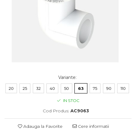
Variante
:
20
25
32
40
50
63
75
90
110
IN STOC
Cod Produs:
AC9063
Adauga la Favorite
Cere informatii