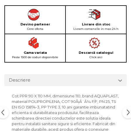
Devino partener
Livrare din stoc
Cere oferta
Livram comenzile in max 24 h
Gama variata
Descarcă catalogul
Peste 1500 de coduri disponibile
Click aici
Descriere
Cot PPR 90 X 110 MM, dimensiune 110, brand AQUAPLAST,
material POLIPROPILENA, COT 90Ã¡Â´Â¼ F/F, PN 25, TS
EN ISO 15874-3, PP TYPE 3, 10 ani garantie imbunatatind
eficienta si durabilitatea produsului, faciliteaza
schimbarea directiei conductelor este solutia ideala
pentru instalatii sanitare sigure si eficiente. Fabricat din
materiale durabile, acest produs ofera o conexiune