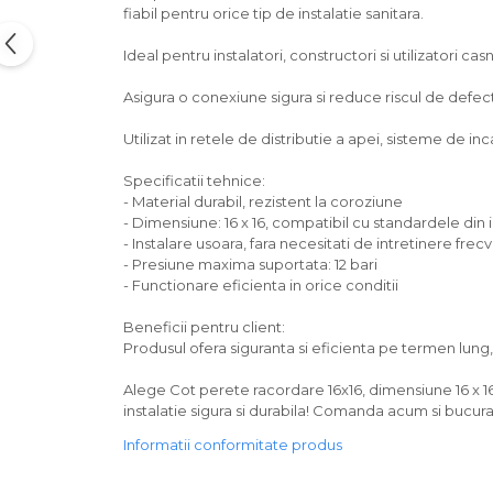
fiabil pentru orice tip de instalatie sanitara.
Ideal pentru instalatori, constructori si utilizatori casn
Asigura o conexiune sigura si reduce riscul de defectiu
Utilizat in retele de distributie a apei, sisteme de incal
Specificatii tehnice:
- Material durabil, rezistent la coroziune
- Dimensiune: 16 x 16, compatibil cu standardele din 
- Instalare usoara, fara necesitati de intretinere frec
- Presiune maxima suportata: 12 bari
- Functionare eficienta in orice conditii
Beneficii pentru client:
Produsul ofera siguranta si eficienta pe termen lun
Alege Cot perete racordare 16x16, dimensiune 16 x 1
instalatie sigura si durabila! Comanda acum si bucura
Informatii conformitate produs