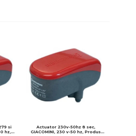
279 si
Actuator 230v-50hz 8 sec,
Actuator
0 hz,
GIACOMINI, 230 v-50 hz, Produs
230v, S