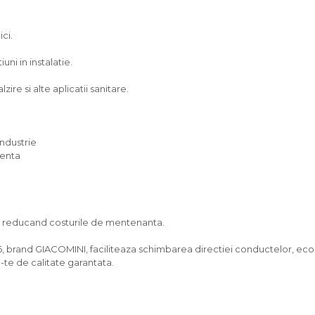
ici.
ni in instalatie.
zire si alte aplicatii sanitare.
industrie
venta
g, reducand costurile de mentenanta.
6, brand GIACOMINI, faciliteaza schimbarea directiei conductelor, eco
-te de calitate garantata.