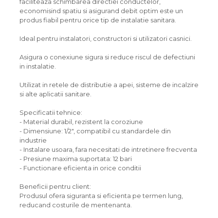
faciliteaza schimbarea directiei conductelor,
economisind spatiu si asigurand debit optim este un
produs fiabil pentru orice tip de instalatie sanitara.
Ideal pentru instalatori, constructori si utilizatori casnici.
Asigura o conexiune sigura si reduce riscul de defectiuni
in instalatie.
Utilizat in retele de distributie a apei, sisteme de incalzire
si alte aplicatii sanitare.
Specificatii tehnice:
- Material durabil, rezistent la coroziune
- Dimensiune: 1/2", compatibil cu standardele din
industrie
- Instalare usoara, fara necesitati de intretinere frecventa
- Presiune maxima suportata: 12 bari
- Functionare eficienta in orice conditii
Beneficii pentru client:
Produsul ofera siguranta si eficienta pe termen lung,
reducand costurile de mentenanta.