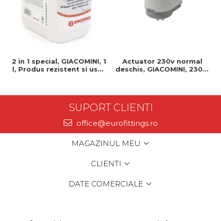
2 in 1 special, GIACOMINI, 1
Actuator 230v normal
l, Produs rezistent si usor
deschis, GIACOMINI, 230v,
de montat, Ideal pentru
Servomotor, Normal
instalatii durabile
deschis, Cablu 1 ml,
Prindere clip clap
SUPORT CLIENTI
office@eurofittings.ro
MAGAZINUL MEU
CLIENTI
DATE COMERCIALE