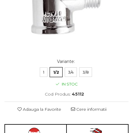
Variante
:
1
1/2
3/4
3/8
IN STOC
Cod Produs:
45112
Adauga la Favorite
Cere informatii