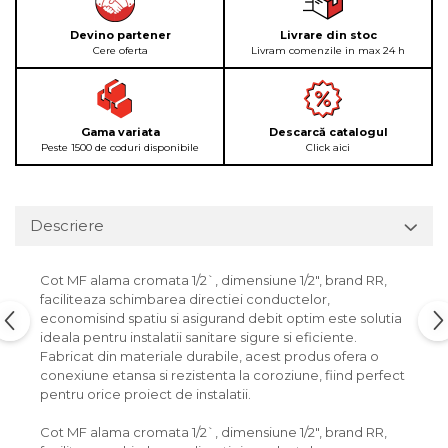
Devino partener
Livrare din stoc
Cere oferta
Livram comenzile in max 24 h
Gama variata
Descarcă catalogul
Peste 1500 de coduri disponibile
Click aici
Descriere
Cot MF alama cromata 1/2`, dimensiune 1/2", brand RR,
faciliteaza schimbarea directiei conductelor,
economisind spatiu si asigurand debit optim este solutia
ideala pentru instalatii sanitare sigure si eficiente.
Fabricat din materiale durabile, acest produs ofera o
conexiune etansa si rezistenta la coroziune, fiind perfect
pentru orice proiect de instalatii.
Cot MF alama cromata 1/2`, dimensiune 1/2", brand RR,