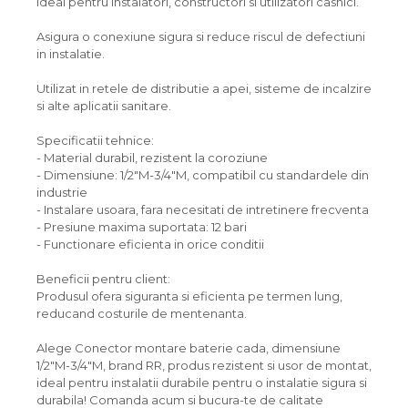
Ideal pentru instalatori, constructori si utilizatori casnici.
Asigura o conexiune sigura si reduce riscul de defectiuni
in instalatie.
Utilizat in retele de distributie a apei, sisteme de incalzire
si alte aplicatii sanitare.
Specificatii tehnice:
- Material durabil, rezistent la coroziune
- Dimensiune: 1/2"M-3/4"M, compatibil cu standardele din
industrie
- Instalare usoara, fara necesitati de intretinere frecventa
- Presiune maxima suportata: 12 bari
- Functionare eficienta in orice conditii
Beneficii pentru client:
Produsul ofera siguranta si eficienta pe termen lung,
reducand costurile de mentenanta.
Alege Conector montare baterie cada, dimensiune
1/2"M-3/4"M, brand RR, produs rezistent si usor de montat,
ideal pentru instalatii durabile pentru o instalatie sigura si
durabila! Comanda acum si bucura-te de calitate