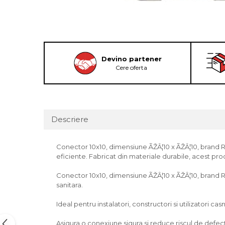
Devino partener
Cere oferta
Descriere
Conector 10x10, dimensiune ÃŽÂ¦10 x ÃŽÂ¦10, brand RR, 
eficiente. Fabricat din materiale durabile, acest prod
Conector 10x10, dimensiune ÃŽÂ¦10 x ÃŽÂ¦10, brand RR,
sanitara.
Ideal pentru instalatori, constructori si utilizatori casn
Asigura o conexiune sigura si reduce riscul de defectiu