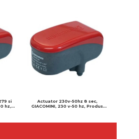
279 si
Actuator 230v-50hz 8 sec,
Actuator
0 hz,
GIACOMINI, 230 v-50 hz, Produs
230v, S
 montat
rezistent si usor de montat, Ideal
Cablu 
pentru instalatii durabile