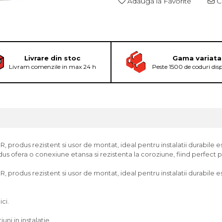
Adauga la Favorite
Ce
Livrare din stoc
Gama variata
Livram comenzile in max 24 h
Peste 1500 de coduri dis
produs rezistent si usor de montat, ideal pentru instalatii durabile este
us ofera o conexiune etansa si rezistenta la coroziune, fiind perfect pe
 produs rezistent si usor de montat, ideal pentru instalatii durabile es
ici.
ni in instalatie.