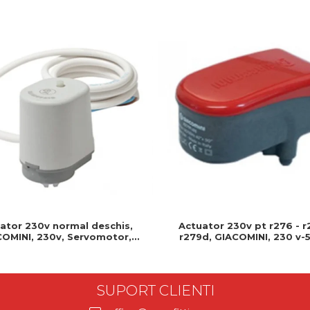
Actuator 230v pt r276 - r
ator 230v normal deschis,
r279d, GIACOMINI, 230 v-5
OMINI, 230v, Servomotor,
Produs rezistent si usor de
deschis, Cablu 1 ml, Prindere
clip clap
SUPORT CLIENTI