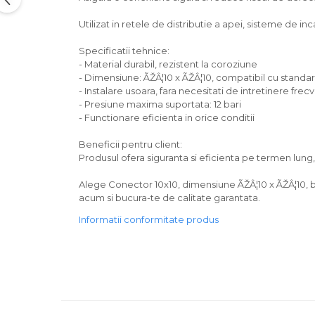
Utilizat in retele de distributie a apei, sisteme de incal
Specificatii tehnice:
- Material durabil, rezistent la coroziune
- Dimensiune: ÃŽÂ¦10 x ÃŽÂ¦10, compatibil cu standar
- Instalare usoara, fara necesitati de intretinere frec
- Presiune maxima suportata: 12 bari
- Functionare eficienta in orice conditii
Beneficii pentru client:
Produsul ofera siguranta si eficienta pe termen lun
Alege Conector 10x10, dimensiune ÃŽÂ¦10 x ÃŽÂ¦10, bra
acum si bucura-te de calitate garantata.
Informatii conformitate produs