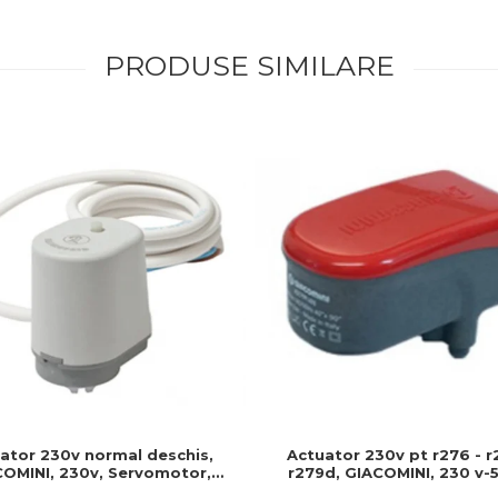
PRODUSE SIMILARE
Actuator 230v pt r276 - r
ator 230v normal deschis,
r279d, GIACOMINI, 230 v-5
OMINI, 230v, Servomotor,
Produs rezistent si usor de
deschis, Cablu 1 ml, Prindere