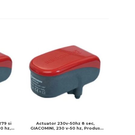
279 si
Actuator 230v-50hz 8 sec,
Actuator
0 hz,
GIACOMINI, 230 v-50 hz, Produs
230v, S
 montat
rezistent si usor de montat, Ideal
Cablu 