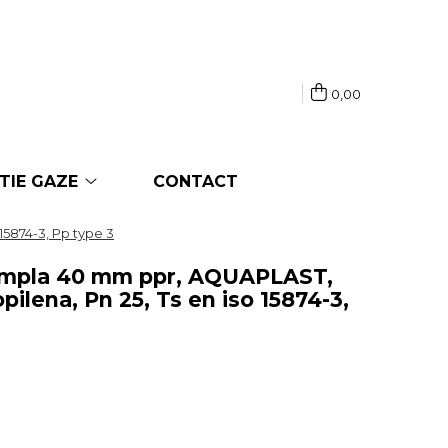
0,00
TIE GAZE
CONTACT
15874-3, Pp type 3
simpla 40 mm ppr, AQUAPLAST,
opilena, Pn 25, Ts en iso 15874-3,