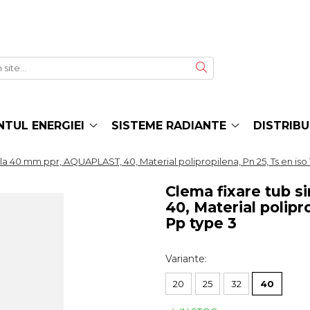
TUL ENERGIEI
SISTEME RADIANTE
DISTRIBU
la 40 mm ppr, AQUAPLAST, 40, Material polipropilena, Pn 25, Ts en iso 
Clema fixare tub 
40, Material polipr
Pp type 3
Variante
:
20
25
32
40