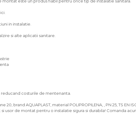
e montat este un produs fiabil pentru orice tip de instalatie sanitara.
ici.
ni in instalatie.
zire si alte aplicatii sanitare.
strie
venta
g, reducand costurile de mentenanta.
e 20, brand AQUAPLAST, material POLIPROPILENA, , PN 25, TS EN ISO 
nt si usor de montat pentru o instalatie sigura si durabila! Comanda acu