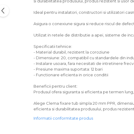
si durabilitatea produsului, produs rezistent si usor d
Ideal pentru instalatori, constructori si utilizatori casn
Asigura o conexiune sigura si reduce riscul de defectiu
Utilizat in retele de distributie a apei, sisteme de incal
Specificatii tehnice:
- Material durabil, rezistent la coroziune
- Dimensiune: 20, compatibil cu standardele din indu
- Instalare usoara, fara necesitati de intretinere frec
- Presiune maxima suportata: 12 bari
- Functionare eficienta in orice conditii
Beneficii pentru client:
Produsul ofera siguranta si eficienta pe termen lun
Alege Clema fixare tub simpla 20 mm PPR, dimensiun
eficienta si durabilitatea produsului, produs reziste
Informatii conformitate produs