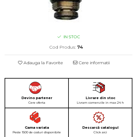
IN STOC
Cod Produs:
74
Adauga la Favorite
Cere informatii
Devino partener
Livrare din stoc
Cere oferta
Livram comenzile in max 24 h
Gama variata
Descarcă catalogul
Peste 1500 de coduri disponibile
Click aici