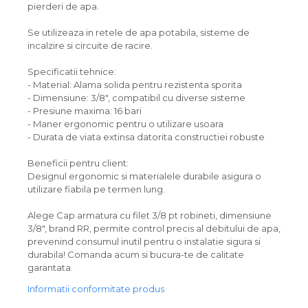
pierderi de apa.
Se utilizeaza in retele de apa potabila, sisteme de
incalzire si circuite de racire.
Specificatii tehnice:
- Material: Alama solida pentru rezistenta sporita
- Dimensiune: 3/8", compatibil cu diverse sisteme
- Presiune maxima: 16 bari
- Maner ergonomic pentru o utilizare usoara
- Durata de viata extinsa datorita constructiei robuste
Beneficii pentru client:
Designul ergonomic si materialele durabile asigura o
utilizare fiabila pe termen lung.
Alege Cap armatura cu filet 3/8 pt robineti, dimensiune
3/8", brand RR, permite control precis al debitului de apa,
prevenind consumul inutil pentru o instalatie sigura si
durabila! Comanda acum si bucura-te de calitate
garantata.
Informatii conformitate produs