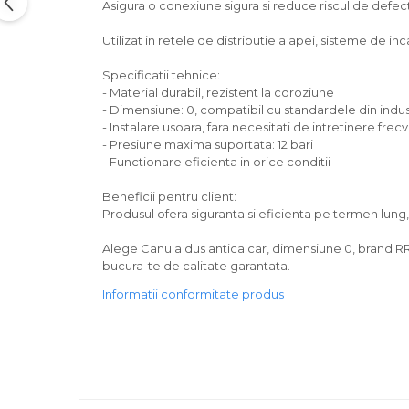
Asigura o conexiune sigura si reduce riscul de defectiu
Utilizat in retele de distributie a apei, sisteme de incal
Specificatii tehnice:
- Material durabil, rezistent la coroziune
- Dimensiune: 0, compatibil cu standardele din indus
- Instalare usoara, fara necesitati de intretinere frec
- Presiune maxima suportata: 12 bari
- Functionare eficienta in orice conditii
Beneficii pentru client:
Produsul ofera siguranta si eficienta pe termen lun
Alege Canula dus anticalcar, dimensiune 0, brand RR, 
bucura-te de calitate garantata.
Informatii conformitate produs