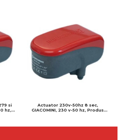
279 si
Actuator 230v-50hz 8 sec,
Actuator
0 hz,
GIACOMINI, 230 v-50 hz, Produs
230v, S
 montat
rezistent si usor de montat, Ideal
Cablu 
pentru instalatii durabile