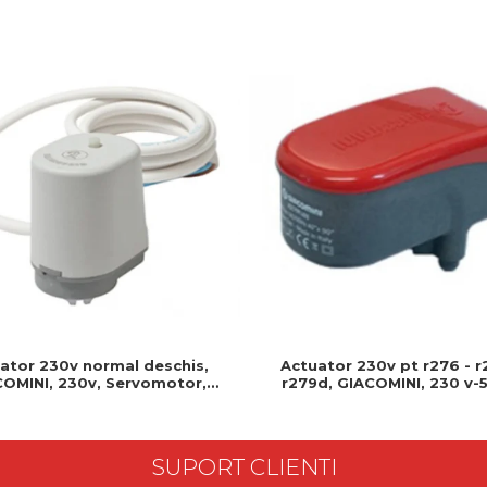
Actuator 230v pt r276 - r
ator 230v normal deschis,
r279d, GIACOMINI, 230 v-5
OMINI, 230v, Servomotor,
Produs rezistent si usor de
deschis, Cablu 1 ml, Prindere
clip clap
SUPORT CLIENTI