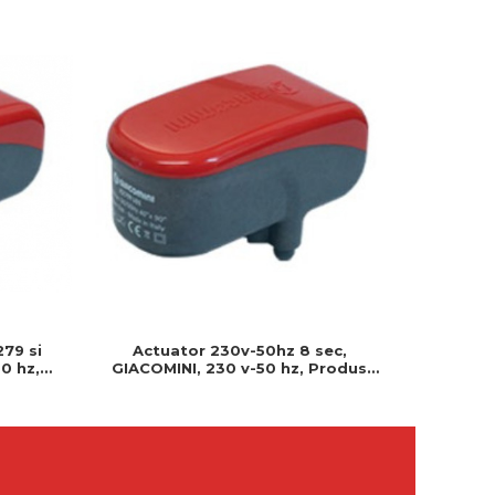
279 si
Actuator 230v-50hz 8 sec,
Actuator
0 hz,
GIACOMINI, 230 v-50 hz, Produs
230v, S
 montat
rezistent si usor de montat, Ideal
Cablu 
pentru instalatii durabile