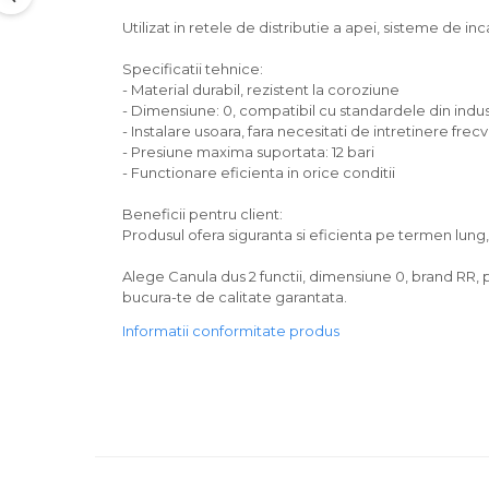
Utilizat in retele de distributie a apei, sisteme de incal
Specificatii tehnice:
- Material durabil, rezistent la coroziune
- Dimensiune: 0, compatibil cu standardele din indus
- Instalare usoara, fara necesitati de intretinere frec
- Presiune maxima suportata: 12 bari
- Functionare eficienta in orice conditii
Beneficii pentru client:
Produsul ofera siguranta si eficienta pe termen lun
Alege Canula dus 2 functii, dimensiune 0, brand RR, p
bucura-te de calitate garantata.
Informatii conformitate produs