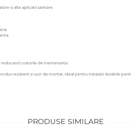
zire si alte aplicatii sanitare.
trie
venta
g, reducand costurile de mentenanta.
rodus rezistent si usor de montat, ideal pentru instalatii durabile pent
PRODUSE SIMILARE