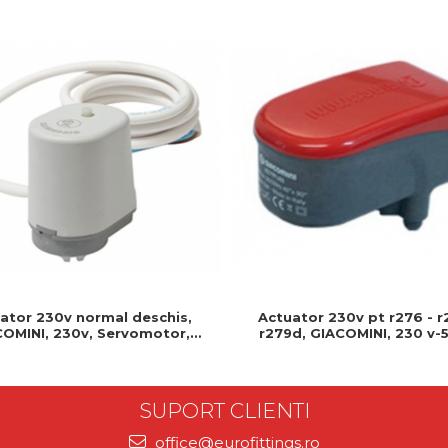
Actuator 230v pt r276 - r
ator 230v normal deschis,
r279d, GIACOMINI, 230 v-5
OMINI, 230v, Servomotor,
Produs rezistent si usor de
deschis, Cablu 1 ml, Prindere
clip clap
SUPORT CLIENTI
office@eurofittings.ro