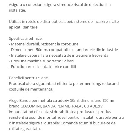
Asigura o conexiune sigura si reduce riscul de defectiuni in
instalatie.
Utilizat in retele de distributie a apei, sisteme de incalzire si alte
aplicatii sanitare.
Specificatii tehnice:
- Material durabil, rezistent la coroziune
- Dimensiune: 150mm, compatibil cu standardele din industrie
- Instalare usoara, fara necesitati de intretinere frecventa
- Presiune maxima suportata: 12 bari
- Functionare eficienta in orice conditii
Beneficii pentru client:
Produsul ofera siguranta si eficienta pe termen lung, reducand
costurile de mentenanta.
Alege Banda perimetrala cu adeziv 50ml, dimensiune 150mm,
brand GIACOMINI, BANDA PERIMETRALA , CU ADEZIV,
imbunatatind eficienta si durabilitatea produsului, produs
rezistent si usor de montat, ideal pentru instalatii durabile pentru
o instalatie sigura si durabila! Comanda acum si bucura-te de
calitate garantata.