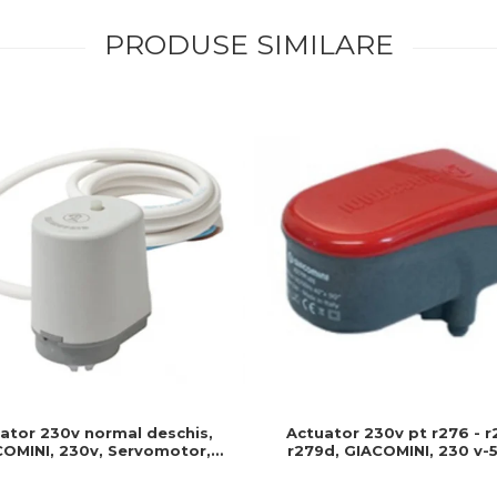
PRODUSE SIMILARE
Actuator 230v pt r276 - r
ator 230v normal deschis,
r279d, GIACOMINI, 230 v-5
OMINI, 230v, Servomotor,
Produs rezistent si usor de
deschis, Cablu 1 ml, Prindere
clip clap