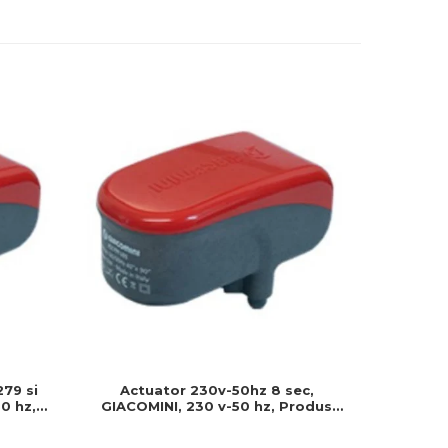
279 si
Actuator 230v-50hz 8 sec,
Actuator
0 hz,
GIACOMINI, 230 v-50 hz, Produs
230v, S
 montat
rezistent si usor de montat, Ideal
Cablu 
pentru instalatii durabile