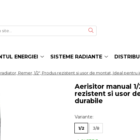
TUL ENERGIEI
SISTEME RADIANTE
DISTRIBU
 radiator, Remer, 1/2", Produs rezistent si usor de montat, Ideal pentru i
Aerisitor manual 1/
rezistent si usor d
durabile
Variante
:
1/2
3/8