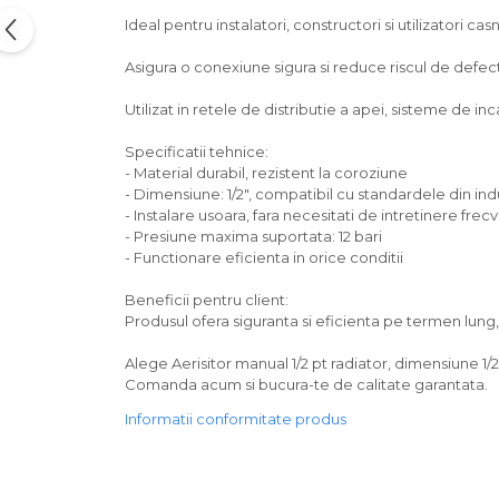
Ideal pentru instalatori, constructori si utilizatori casn
Asigura o conexiune sigura si reduce riscul de defectiu
Utilizat in retele de distributie a apei, sisteme de incal
Specificatii tehnice:
- Material durabil, rezistent la coroziune
- Dimensiune: 1/2", compatibil cu standardele din ind
- Instalare usoara, fara necesitati de intretinere frec
- Presiune maxima suportata: 12 bari
- Functionare eficienta in orice conditii
Beneficii pentru client:
Produsul ofera siguranta si eficienta pe termen lun
Alege Aerisitor manual 1/2 pt radiator, dimensiune 1/2"
Comanda acum si bucura-te de calitate garantata.
Informatii conformitate produs