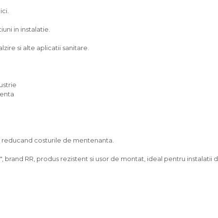
ici.
ni in instalatie.
zire si alte aplicatii sanitare.
ustrie
venta
g, reducand costurile de mentenanta.
, brand RR, produs rezistent si usor de montat, ideal pentru instalatii du