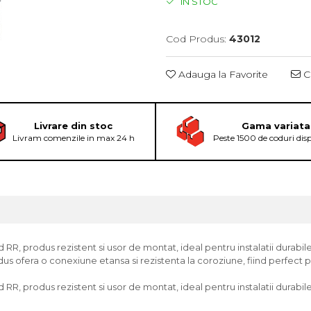
IN STOC
Cod Produs:
43012
Adauga la Favorite
Ce
Livrare din stoc
Gama variata
Livram comenzile in max 24 h
Peste 1500 de coduri dis
d RR, produs rezistent si usor de montat, ideal pentru instalatii durabile 
us ofera o conexiune etansa si rezistenta la coroziune, fiind perfect pe
d RR, produs rezistent si usor de montat, ideal pentru instalatii durabile