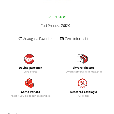
IN STOC
Cod Produs:
76DX
Adauga la Favorite
Cere informatii
Devino partener
Livrare din stoc
Cere oferta
Livram comenzile in max 24 h
Gama variata
Descarcă catalogul
Peste 1500 de coduri disponibile
Click aici