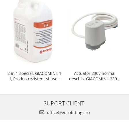
Actuator 230v normal
2 in 1 special, GIACOMINI, 1
deschis, GIACOMINI, 230v,
l, Produs rezistent si usor
Servomotor, Normal
de montat, Ideal pentru
deschis, Cablu 1 ml,
instalatii durabile
Prindere clip clap
SUPORT CLIENTI
office@eurofittings.ro