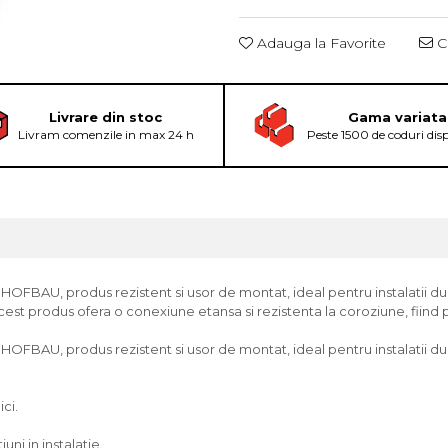
Adauga la Favorite
Ce
Livrare din stoc
Gama variata
Livram comenzile in max 24 h
Peste 1500 de coduri dis
BAU, produs rezistent si usor de montat, ideal pentru instalatii durab
acest produs ofera o conexiune etansa si rezistenta la coroziune, fiind p
FBAU, produs rezistent si usor de montat, ideal pentru instalatii dura
ici.
ni in instalatie.