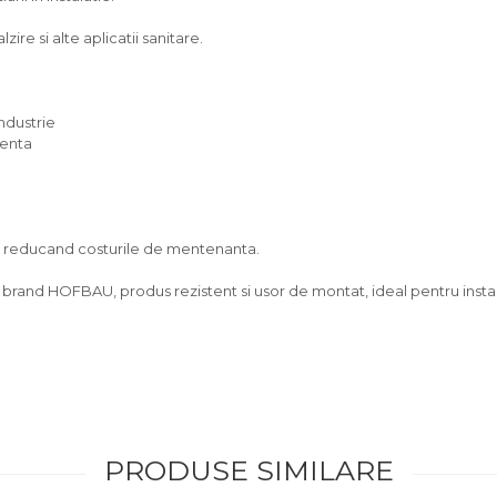
zire si alte aplicatii sanitare.
ndustrie
venta
g, reducand costurile de mentenanta.
and HOFBAU, produs rezistent si usor de montat, ideal pentru instalatii
PRODUSE SIMILARE