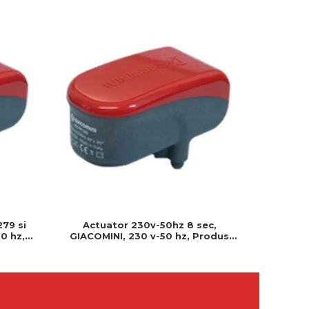
279 si
Actuator 230v-50hz 8 sec,
Actuator
0 hz,
GIACOMINI, 230 v-50 hz, Produs
230v, S
 montat
rezistent si usor de montat, Ideal
Cablu 
pentru instalatii durabile