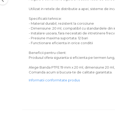
Utilizat in retele de distributie a apei, sisteme de incal
Specificatii tehnice:
- Material durabil, rezistent la coroziune
- Dimensiune: 20 ml, compatibil cu standardele din i
- Instalare usoara, fara necesitati de intretinere frec
- Presiune maxima suportata: 12 bari
- Functionare eficienta in orice conditii
Beneficii pentru client:
Produsul ofera siguranta si eficienta pe termen lun
Alege Banda PTFE 19 mm x 20 ml, dimensiune 20 ml, br
Comanda acum si bucura-te de calitate garantata.
Informatii conformitate produs