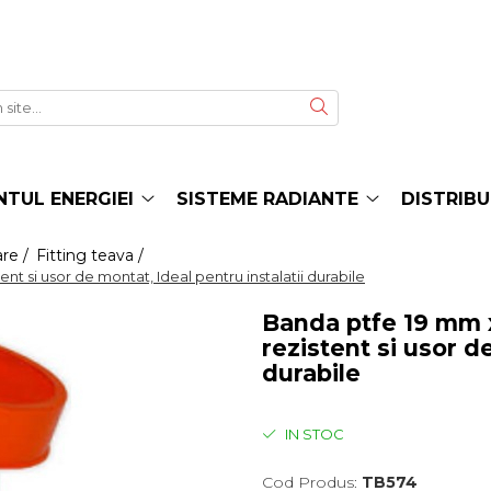
TUL ENERGIEI
SISTEME RADIANTE
DISTRIBU
are /
Fitting teava /
t si usor de montat, Ideal pentru instalatii durabile
Banda ptfe 19 mm 
rezistent si usor d
durabile
IN STOC
Cod Produs:
TB574