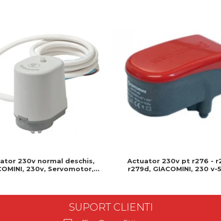
Actuator 230v pt r276 - r
ator 230v normal deschis,
r279d, GIACOMINI, 230 v-5
OMINI, 230v, Servomotor,
Produs rezistent si usor de
deschis, Cablu 1 ml, Prindere
clip clap
SUPORT CLIENTI