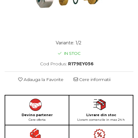
Variante
:
1/2
IN STOC
Cod Produs:
R179EY056
Adauga la Favorite
Cere informatii
Devino partener
Livrare din stoc
Cere oferta
Livram comenzile in max 24 h